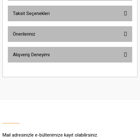
Taksit Seçenekleri
Bu ürüne ilk yorumu siz yapın!
Önerileriniz
Yorum Yaz
Bu ürünün fiyat bilgisi, resim, ürün açıklamalarında ve diğer konularda
Alışveriş Deneyimi
yetersiz gördüğünüz noktaları öneri formunu kullanarak tarafımıza
iletebilirsiniz.
Görüş ve önerileriniz için teşekkür ederiz.
Sitemize ilk yorumu siz yapın!
Ürün resmi kalitesiz, bozuk veya görüntülenemiyor.
Ürün açıklamasında eksik bilgiler bulunuyor.
Deneyimini Paylaş
Ürün bilgilerinde hatalar bulunuyor.
Ürün fiyatı diğer sitelerden daha pahalı.
Bu ürüne benzer farklı alternatifler olmalı.
Mail adresinizle e-bültenimize kayıt olabilirsiniz.