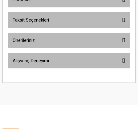
Taksit Seçenekleri
Bu ürüne ilk yorumu siz yapın!
Önerileriniz
Yorum Yaz
Bu ürünün fiyat bilgisi, resim, ürün açıklamalarında ve diğer konularda
Alışveriş Deneyimi
yetersiz gördüğünüz noktaları öneri formunu kullanarak tarafımıza
iletebilirsiniz.
Görüş ve önerileriniz için teşekkür ederiz.
Sitemize ilk yorumu siz yapın!
Ürün resmi kalitesiz, bozuk veya görüntülenemiyor.
Ürün açıklamasında eksik bilgiler bulunuyor.
Deneyimini Paylaş
Ürün bilgilerinde hatalar bulunuyor.
Ürün fiyatı diğer sitelerden daha pahalı.
Bu ürüne benzer farklı alternatifler olmalı.