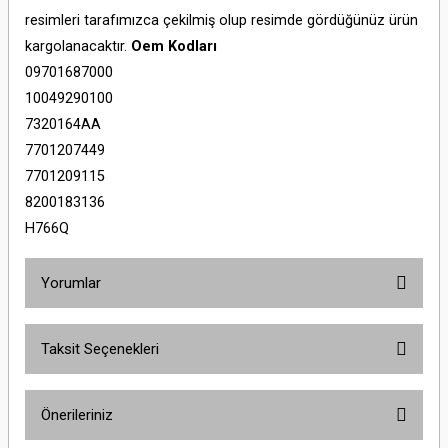
resimleri tarafımızca çekilmiş olup resimde gördüğünüz ürün
kargolanacaktır.
Oem Kodları
09701687000
10049290100
7320164AA
7701207449
7701209115
8200183136
H766Q
Yorumlar
Taksit Seçenekleri
Bu ürüne ilk yorumu siz yapın!
Önerileriniz
Yorum Yaz