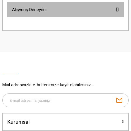
Bu ürünün fiyat bilgisi, resim, ürün açıklamalarında ve diğer konularda
Alışveriş Deneyimi
yetersiz gördüğünüz noktaları öneri formunu kullanarak tarafımıza
iletebilirsiniz.
Görüş ve önerileriniz için teşekkür ederiz.
Sitemize ilk yorumu siz yapın!
Ürün resmi kalitesiz, bozuk veya görüntülenemiyor.
Ürün açıklamasında eksik bilgiler bulunuyor.
Deneyimini Paylaş
Ürün bilgilerinde hatalar bulunuyor.
Ürün fiyatı diğer sitelerden daha pahalı.
Bu ürüne benzer farklı alternatifler olmalı.
Mail adresinizle e-bültenimize kayıt olabilirsiniz.
Gönder
Kurumsal