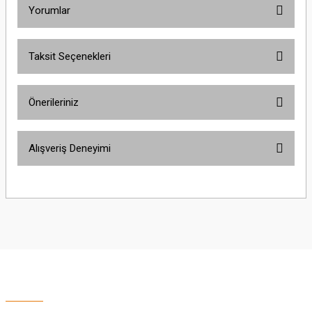
Yorumlar
Taksit Seçenekleri
Bu ürüne ilk yorumu siz yapın!
Önerileriniz
Yorum Yaz
Bu ürünün fiyat bilgisi, resim, ürün açıklamalarında ve diğer konularda
Alışveriş Deneyimi
yetersiz gördüğünüz noktaları öneri formunu kullanarak tarafımıza
iletebilirsiniz.
Görüş ve önerileriniz için teşekkür ederiz.
Sitemize ilk yorumu siz yapın!
Ürün resmi kalitesiz, bozuk veya görüntülenemiyor.
Ürün açıklamasında eksik bilgiler bulunuyor.
Deneyimini Paylaş
Ürün bilgilerinde hatalar bulunuyor.
Ürün fiyatı diğer sitelerden daha pahalı.
Bu ürüne benzer farklı alternatifler olmalı.