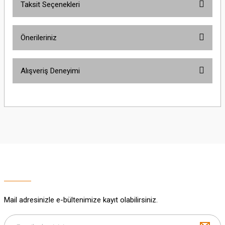
Taksit Seçenekleri
Bu ürüne ilk yorumu siz yapın!
Önerileriniz
Yorum Yaz
Bu ürünün fiyat bilgisi, resim, ürün açıklamalarında ve diğer konularda
Alışveriş Deneyimi
yetersiz gördüğünüz noktaları öneri formunu kullanarak tarafımıza
iletebilirsiniz.
Görüş ve önerileriniz için teşekkür ederiz.
Sitemize ilk yorumu siz yapın!
Ürün resmi kalitesiz, bozuk veya görüntülenemiyor.
Ürün açıklamasında eksik bilgiler bulunuyor.
Deneyimini Paylaş
Ürün bilgilerinde hatalar bulunuyor.
Ürün fiyatı diğer sitelerden daha pahalı.
Bu ürüne benzer farklı alternatifler olmalı.
Mail adresinizle e-bültenimize kayıt olabilirsiniz.