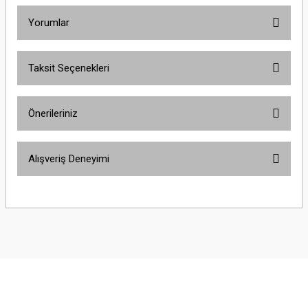
Yorumlar
Taksit Seçenekleri
Bu ürüne ilk yorumu siz yapın!
Önerileriniz
Yorum Yaz
Bu ürünün fiyat bilgisi, resim, ürün açıklamalarında ve diğer konularda
Alışveriş Deneyimi
yetersiz gördüğünüz noktaları öneri formunu kullanarak tarafımıza
iletebilirsiniz.
Görüş ve önerileriniz için teşekkür ederiz.
Sitemize ilk yorumu siz yapın!
Ürün resmi kalitesiz, bozuk veya görüntülenemiyor.
Ürün açıklamasında eksik bilgiler bulunuyor.
Deneyimini Paylaş
Ürün bilgilerinde hatalar bulunuyor.
Ürün fiyatı diğer sitelerden daha pahalı.
Bu ürüne benzer farklı alternatifler olmalı.