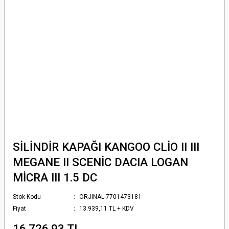
SİLİNDİR KAPAĞI KANGOO CLİO II III
MEGANE II SCENİC DACIA LOGAN
MİCRA III 1.5 DC
Stok Kodu
ORJINAL-7701473181
Fiyat
13.939,11 TL + KDV
16.726,93 TL