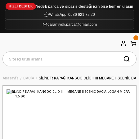
Yedek parça ve sipariş desteği için bize hemen ulaşın
HIZLI DESTEK
WhatsApp: 0536 621 72 20
garantiydk.parca@gmail.com
Anasayfa
DACİA
SİLİNDİR KAPAĞI KANGOO CLİO II III MEGANE II SCENİC DAC