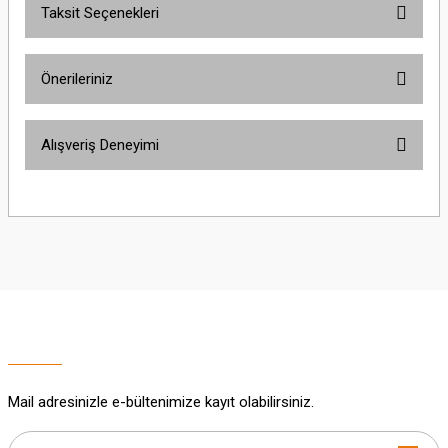
Taksit Seçenekleri
Bu ürüne ilk yorumu siz yapın!
Önerileriniz
Yorum Yaz
Bu ürünün fiyat bilgisi, resim, ürün açıklamalarında ve diğer konularda
Alışveriş Deneyimi
yetersiz gördüğünüz noktaları öneri formunu kullanarak tarafımıza
iletebilirsiniz.
Görüş ve önerileriniz için teşekkür ederiz.
Sitemize ilk yorumu siz yapın!
Ürün resmi kalitesiz, bozuk veya görüntülenemiyor.
Ürün açıklamasında eksik bilgiler bulunuyor.
Deneyimini Paylaş
Ürün bilgilerinde hatalar bulunuyor.
Ürün fiyatı diğer sitelerden daha pahalı.
Bu ürüne benzer farklı alternatifler olmalı.
Mail adresinizle e-bültenimize kayıt olabilirsiniz.