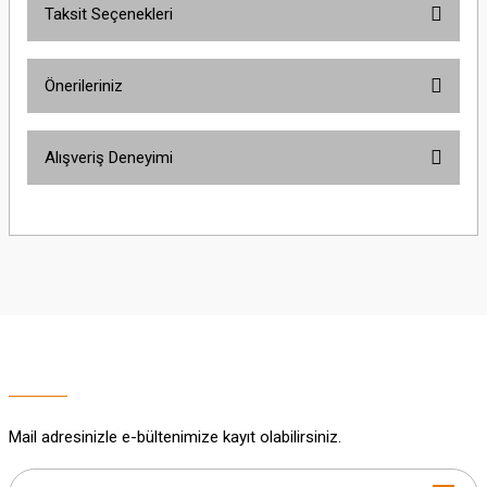
Taksit Seçenekleri
Bu ürüne ilk yorumu siz yapın!
Önerileriniz
Yorum Yaz
Bu ürünün fiyat bilgisi, resim, ürün açıklamalarında ve diğer konularda
Alışveriş Deneyimi
yetersiz gördüğünüz noktaları öneri formunu kullanarak tarafımıza
iletebilirsiniz.
Görüş ve önerileriniz için teşekkür ederiz.
Sitemize ilk yorumu siz yapın!
Ürün resmi kalitesiz, bozuk veya görüntülenemiyor.
Ürün açıklamasında eksik bilgiler bulunuyor.
Deneyimini Paylaş
Ürün bilgilerinde hatalar bulunuyor.
Ürün fiyatı diğer sitelerden daha pahalı.
Bu ürüne benzer farklı alternatifler olmalı.
Mail adresinizle e-bültenimize kayıt olabilirsiniz.