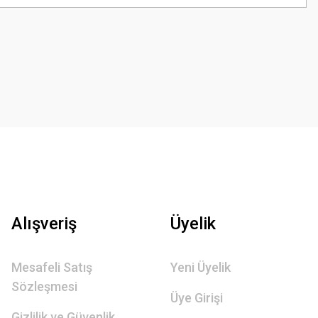
Alışveriş
Üyelik
Mesafeli Satış
Yeni Üyelik
Sözleşmesi
Üye Girişi
Gizlilik ve Güvenlik