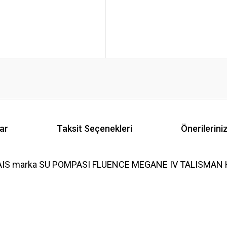
ar
Taksit Seçenekleri
Önerilerini
AIS marka SU POMPASI FLUENCE MEGANE IV TALISMAN H4M 
 yetersiz gördüğünüz noktaları öneri formunu kullanarak tarafımıza iletebilirsini