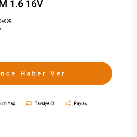
M 1.6 16V
9409R
V
ince Haber Ver
rum Yap
Tavsiye Et
Paylaş