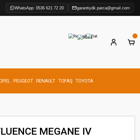
WhatsApp: 0536 621 72 20
garantiydk.parca@gmail.com
OPEL
PEUGEOT
RENAULT
TOFAŞ
TOYOTA
FLUENCE MEGANE IV