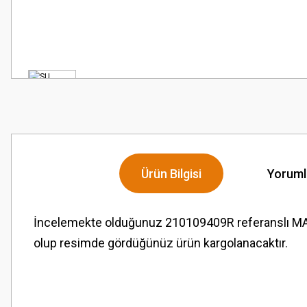
Ürün Bilgisi
Yoruml
İncelemekte olduğunuz 210109409R referanslı M
olup resimde gördüğünüz ürün kargolanacaktır.
Bu ürünün fiyat bilgisi, resim, ürün açıklamalarında ve diğer konularda