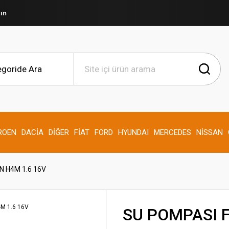
şın
ROEN
DACİA
DİĞER
FİAT
FORD
HYUNDAI
MERCEDES
NİSSAN
 H4M 1.6 16V
SU POMPASI 