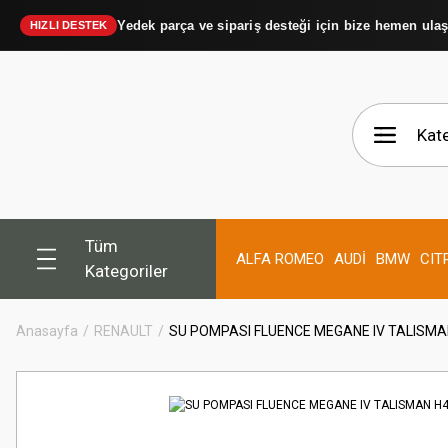
Yedek parça ve sipariş desteği için bize hemen ula
HIZLI DESTEK
Tüm
ALFA ROMEO
AUDİ
BMW
CIT
Kategoriler
Anasayfa
RENAULT
SU POMPASI FLUENCE MEGANE IV TALISMAN