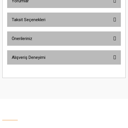
Yorumlar
Taksit Seçenekleri
Bu ürüne ilk yorumu siz yapın!
Önerileriniz
Yorum Yaz
Bu ürünün fiyat bilgisi, resim, ürün açıklamalarında ve diğer konularda
Alışveriş Deneyimi
yetersiz gördüğünüz noktaları öneri formunu kullanarak tarafımıza
iletebilirsiniz.
Görüş ve önerileriniz için teşekkür ederiz.
Sitemize ilk yorumu siz yapın!
Ürün resmi kalitesiz, bozuk veya görüntülenemiyor.
Ürün açıklamasında eksik bilgiler bulunuyor.
Deneyimini Paylaş
Ürün bilgilerinde hatalar bulunuyor.
Ürün fiyatı diğer sitelerden daha pahalı.
Bu ürüne benzer farklı alternatifler olmalı.