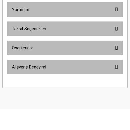
Yorumlar
Taksit Seçenekleri
Bu ürüne ilk yorumu siz yapın!
Önerileriniz
Yorum Yaz
Bu ürünün fiyat bilgisi, resim, ürün açıklamalarında ve diğer konularda
Alışveriş Deneyimi
yetersiz gördüğünüz noktaları öneri formunu kullanarak tarafımıza
iletebilirsiniz.
Görüş ve önerileriniz için teşekkür ederiz.
Sitemize ilk yorumu siz yapın!
Ürün resmi kalitesiz, bozuk veya görüntülenemiyor.
Ürün açıklamasında eksik bilgiler bulunuyor.
Deneyimini Paylaş
Ürün bilgilerinde hatalar bulunuyor.
Ürün fiyatı diğer sitelerden daha pahalı.
Bu ürüne benzer farklı alternatifler olmalı.