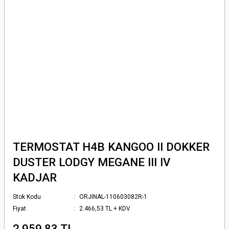
TERMOSTAT H4B KANGOO II DOKKER
DUSTER LODGY MEGANE III IV
KADJAR
Stok Kodu
ORJINAL-110603082R-1
Fiyat
2.466,53 TL + KDV
2.959,83 TL