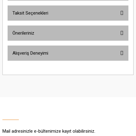
Taksit Seçenekleri
Bu ürüne ilk yorumu siz yapın!
Önerileriniz
Yorum Yaz
Bu ürünün fiyat bilgisi, resim, ürün açıklamalarında ve diğer konularda
Alışveriş Deneyimi
yetersiz gördüğünüz noktaları öneri formunu kullanarak tarafımıza
iletebilirsiniz.
Görüş ve önerileriniz için teşekkür ederiz.
Sitemize ilk yorumu siz yapın!
Ürün resmi kalitesiz, bozuk veya görüntülenemiyor.
Ürün açıklamasında eksik bilgiler bulunuyor.
Deneyimini Paylaş
Ürün bilgilerinde hatalar bulunuyor.
Ürün fiyatı diğer sitelerden daha pahalı.
Bu ürüne benzer farklı alternatifler olmalı.
Mail adresinizle e-bültenimize kayıt olabilirsiniz.