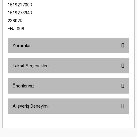
151921700R
151927394R
23802R
ENJ 008
Yorumlar
Taksit Seçenekleri
Bu ürüne ilk yorumu siz yapın!
Önerileriniz
Yorum Yaz
Bu ürünün fiyat bilgisi, resim, ürün açıklamalarında ve diğer konularda
Alışveriş Deneyimi
yetersiz gördüğünüz noktaları öneri formunu kullanarak tarafımıza
iletebilirsiniz.
Görüş ve önerileriniz için teşekkür ederiz.
Sitemize ilk yorumu siz yapın!
Ürün resmi kalitesiz, bozuk veya görüntülenemiyor.