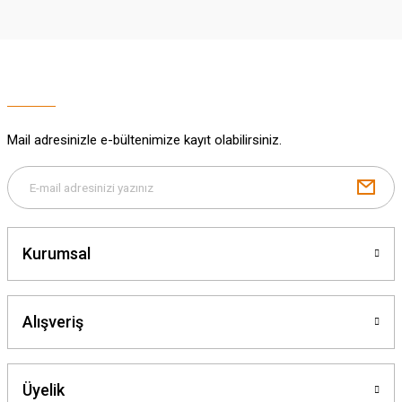
Ürün açıklamasında eksik bilgiler bulunuyor.
Deneyimini Paylaş
Ürün bilgilerinde hatalar bulunuyor.
Ürün fiyatı diğer sitelerden daha pahalı.
Bu ürüne benzer farklı alternatifler olmalı.
Mail adresinizle e-bültenimize kayıt olabilirsiniz.
Gönder
Kurumsal
Alışveriş
Üyelik