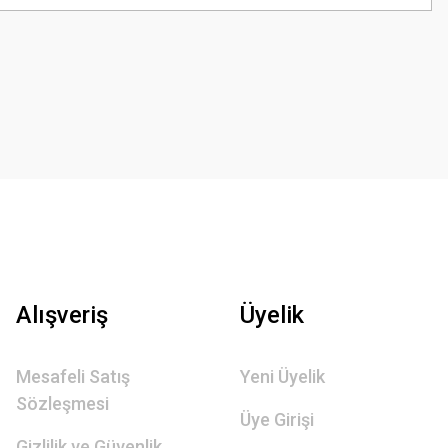
Alışveriş
Üyelik
Mesafeli Satış
Yeni Üyelik
Sözleşmesi
Üye Girişi
Gizlilik ve Güvenlik