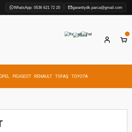
WhatsApp: 0536 621 72 20
garantiydk.parca@gmail.com
OPEL
PEUGEOT
RENAULT
TOFAŞ
TOYOTA
T