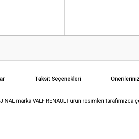
ar
Taksit Seçenekleri
Önerilerini
JINAL marka VALF RENAULT ürün resimleri tarafımızca ç
 yetersiz gördüğünüz noktaları öneri formunu kullanarak tarafımıza iletebilirsini