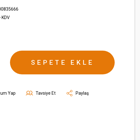
00835666
+ KDV
SEPETE EKLE
rum Yap
Tavsiye Et
Paylaş