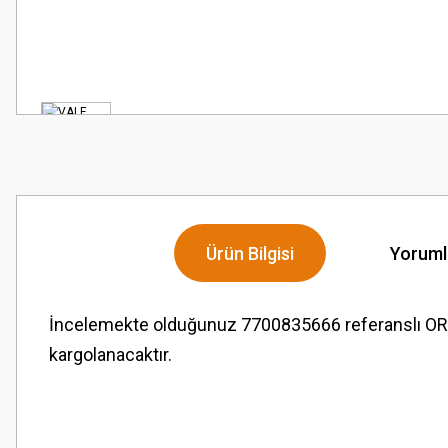
Ürün Bilgisi
Yoruml
İncelemekte olduğunuz 7700835666 referanslı OR
kargolanacaktır.
Bu ürünün fiyat bilgisi, resim, ürün açıklamalarında ve diğer konularda