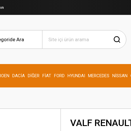
şın
ROEN
DACİA
DİĞER
FİAT
FORD
HYUNDAI
MERCEDES
NİSSAN
VALF RENAUL