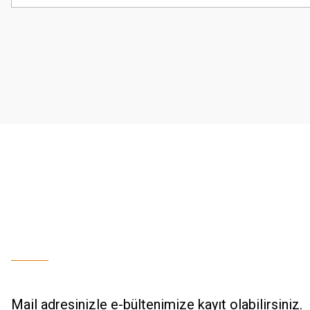
Görüş ve önerileriniz için teşekkür ederiz.
Ürün resmi kalitesiz, bozuk veya görüntülenemiyor.
Ürün açıklamasında eksik bilgiler bulunuyor.
Ürün bilgilerinde hatalar bulunuyor.
Ürün fiyatı diğer sitelerden daha pahalı.
Bu ürüne benzer farklı alternatifler olmalı.
Mail adresinizle e-bültenimize kayıt olabilirsiniz.