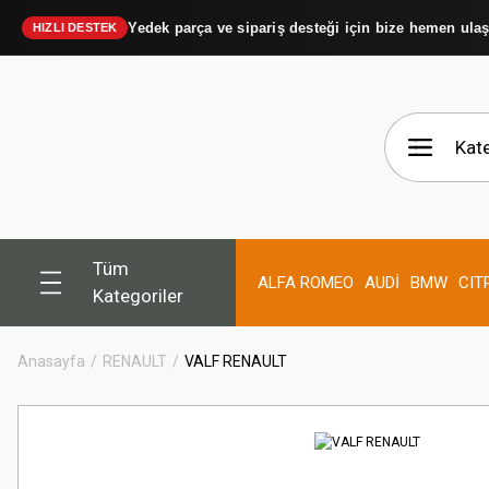
Yedek parça ve sipariş desteği için bize hemen ula
HIZLI DESTEK
Tüm
ALFA ROMEO
AUDİ
BMW
CIT
Kategoriler
Anasayfa
RENAULT
VALF RENAULT