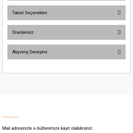
Taksit Seçenekleri
Bu ürüne ilk yorumu siz yapın!
Önerileriniz
Yorum Yaz
Bu ürünün fiyat bilgisi, resim, ürün açıklamalarında ve diğer konularda
Alışveriş Deneyimi
yetersiz gördüğünüz noktaları öneri formunu kullanarak tarafımıza
iletebilirsiniz.
Görüş ve önerileriniz için teşekkür ederiz.
Sitemize ilk yorumu siz yapın!
Ürün resmi kalitesiz, bozuk veya görüntülenemiyor.
Ürün açıklamasında eksik bilgiler bulunuyor.
Deneyimini Paylaş
Ürün bilgilerinde hatalar bulunuyor.
Ürün fiyatı diğer sitelerden daha pahalı.
Bu ürüne benzer farklı alternatifler olmalı.
Mail adresinizle e-bültenimize kayıt olabilirsiniz.