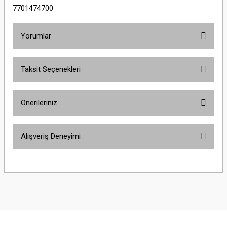
7701474700
Yorumlar
Taksit Seçenekleri
Bu ürüne ilk yorumu siz yapın!
Önerileriniz
Yorum Yaz
Bu ürünün fiyat bilgisi, resim, ürün açıklamalarında ve diğer konularda
Alışveriş Deneyimi
yetersiz gördüğünüz noktaları öneri formunu kullanarak tarafımıza
iletebilirsiniz.
Görüş ve önerileriniz için teşekkür ederiz.
Sitemize ilk yorumu siz yapın!
Ürün resmi kalitesiz, bozuk veya görüntülenemiyor.
Ürün açıklamasında eksik bilgiler bulunuyor.
Deneyimini Paylaş
Ürün bilgilerinde hatalar bulunuyor.
Ürün fiyatı diğer sitelerden daha pahalı.