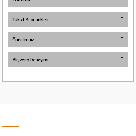
Taksit Seçenekleri
Bu ürüne ilk yorumu siz yapın!
Önerileriniz
Yorum Yaz
Bu ürünün fiyat bilgisi, resim, ürün açıklamalarında ve diğer konularda
Alışveriş Deneyimi
yetersiz gördüğünüz noktaları öneri formunu kullanarak tarafımıza
iletebilirsiniz.
Görüş ve önerileriniz için teşekkür ederiz.
Sitemize ilk yorumu siz yapın!
Ürün resmi kalitesiz, bozuk veya görüntülenemiyor.
Ürün açıklamasında eksik bilgiler bulunuyor.
Deneyimini Paylaş
Ürün bilgilerinde hatalar bulunuyor.
Ürün fiyatı diğer sitelerden daha pahalı.
Bu ürüne benzer farklı alternatifler olmalı.