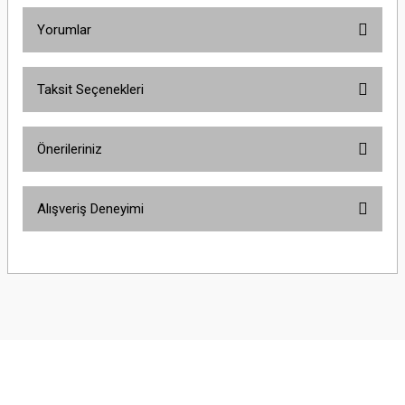
Yorumlar
Taksit Seçenekleri
Bu ürüne ilk yorumu siz yapın!
Önerileriniz
Yorum Yaz
Bu ürünün fiyat bilgisi, resim, ürün açıklamalarında ve diğer konularda
Alışveriş Deneyimi
yetersiz gördüğünüz noktaları öneri formunu kullanarak tarafımıza
iletebilirsiniz.
Görüş ve önerileriniz için teşekkür ederiz.
Sitemize ilk yorumu siz yapın!
Ürün resmi kalitesiz, bozuk veya görüntülenemiyor.
Ürün açıklamasında eksik bilgiler bulunuyor.
Deneyimini Paylaş
Ürün bilgilerinde hatalar bulunuyor.
Ürün fiyatı diğer sitelerden daha pahalı.
Bu ürüne benzer farklı alternatifler olmalı.