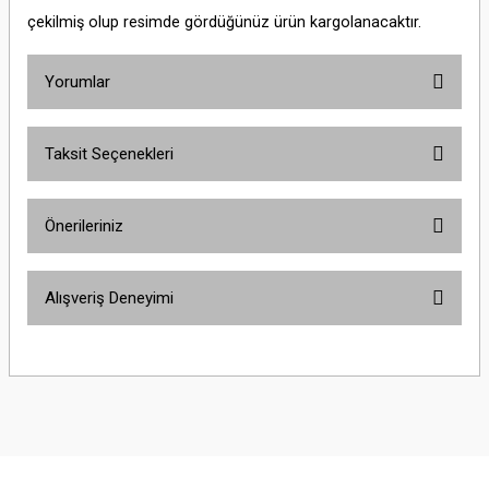
çekilmiş olup resimde gördüğünüz ürün kargolanacaktır.
Yorumlar
Taksit Seçenekleri
Bu ürüne ilk yorumu siz yapın!
Önerileriniz
Yorum Yaz
Bu ürünün fiyat bilgisi, resim, ürün açıklamalarında ve diğer konularda
Alışveriş Deneyimi
yetersiz gördüğünüz noktaları öneri formunu kullanarak tarafımıza
iletebilirsiniz.
Görüş ve önerileriniz için teşekkür ederiz.
Sitemize ilk yorumu siz yapın!
Ürün resmi kalitesiz, bozuk veya görüntülenemiyor.
Ürün açıklamasında eksik bilgiler bulunuyor.
Deneyimini Paylaş
Ürün bilgilerinde hatalar bulunuyor.
Ürün fiyatı diğer sitelerden daha pahalı.