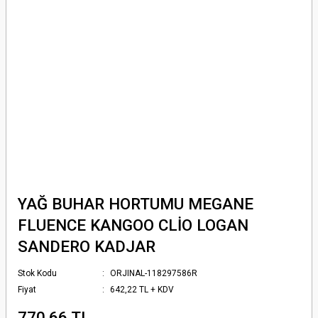
YAĞ BUHAR HORTUMU MEGANE
FLUENCE KANGOO CLİO LOGAN
SANDERO KADJAR
Stok Kodu
ORJINAL-118297586R
Fiyat
642,22 TL + KDV
770,66 TL