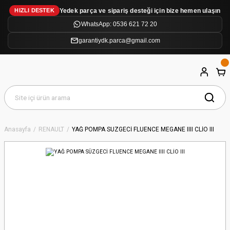
Yedek parça ve sipariş desteği için bize hemen ulaşın
HIZLI DESTEK
WhatsApp: 0536 621 72 20
garantiydk.parca@gmail.com
Anasayfa
RENAULT
YAĞ POMPA SÜZGECİ FLUENCE MEGANE IIII CLİO III