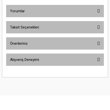
Yorumlar
Taksit Seçenekleri
Bu ürüne ilk yorumu siz yapın!
Önerileriniz
Yorum Yaz
Bu ürünün fiyat bilgisi, resim, ürün açıklamalarında ve diğer konularda
Alışveriş Deneyimi
yetersiz gördüğünüz noktaları öneri formunu kullanarak tarafımıza
iletebilirsiniz.
Görüş ve önerileriniz için teşekkür ederiz.
Sitemize ilk yorumu siz yapın!
Ürün resmi kalitesiz, bozuk veya görüntülenemiyor.
Ürün açıklamasında eksik bilgiler bulunuyor.
Deneyimini Paylaş
Ürün bilgilerinde hatalar bulunuyor.
Ürün fiyatı diğer sitelerden daha pahalı.
Bu ürüne benzer farklı alternatifler olmalı.