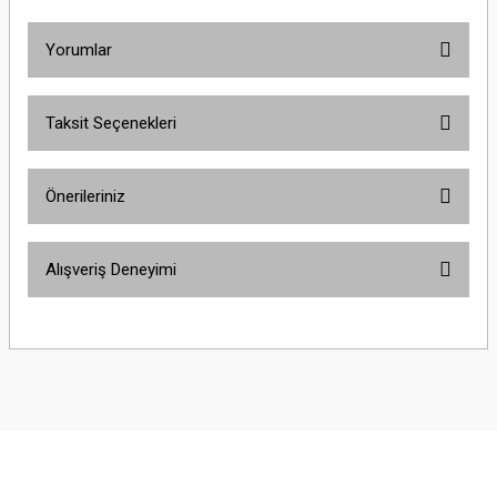
Yorumlar
Taksit Seçenekleri
Bu ürüne ilk yorumu siz yapın!
Önerileriniz
Yorum Yaz
Bu ürünün fiyat bilgisi, resim, ürün açıklamalarında ve diğer konularda
Alışveriş Deneyimi
yetersiz gördüğünüz noktaları öneri formunu kullanarak tarafımıza
iletebilirsiniz.
Görüş ve önerileriniz için teşekkür ederiz.
Sitemize ilk yorumu siz yapın!
Ürün resmi kalitesiz, bozuk veya görüntülenemiyor.
Ürün açıklamasında eksik bilgiler bulunuyor.
Deneyimini Paylaş
Ürün bilgilerinde hatalar bulunuyor.
Ürün fiyatı diğer sitelerden daha pahalı.
Bu ürüne benzer farklı alternatifler olmalı.