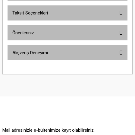
Taksit Seçenekleri
Bu ürüne ilk yorumu siz yapın!
Önerileriniz
Yorum Yaz
Bu ürünün fiyat bilgisi, resim, ürün açıklamalarında ve diğer konularda
Alışveriş Deneyimi
yetersiz gördüğünüz noktaları öneri formunu kullanarak tarafımıza
iletebilirsiniz.
Görüş ve önerileriniz için teşekkür ederiz.
Sitemize ilk yorumu siz yapın!
Ürün resmi kalitesiz, bozuk veya görüntülenemiyor.
Ürün açıklamasında eksik bilgiler bulunuyor.
Deneyimini Paylaş
Ürün bilgilerinde hatalar bulunuyor.
Ürün fiyatı diğer sitelerden daha pahalı.
Bu ürüne benzer farklı alternatifler olmalı.
Mail adresinizle e-bültenimize kayıt olabilirsiniz.