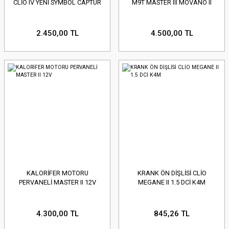
CLİO IV YENİ SYMBOL CAPTUR
M9T MASTER III MOVANO II
EMPRA
ARTNER
2.450,00 TL
4.500,00 TL
YSSE
AFRANE
KALORİFER MOTORU
KRANK ÖN DİŞLİSİ CLİO
ENİC
PERVANELİ MASTER II 12V
MEGANE II 1.5 DCİ K4M
ENIC
4.300,00 TL
845,26 TL