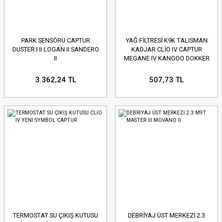
REA
IRA
LATİTUDE
O
MANAGER
PARK SENSÖRÜ CAPTUR
YAĞ FİLTRESİ K9K TALISMAN
DUSTER I II LOGAN II SANDERO
KADJAR CLİO IV CAPTUR
NDA
ASTER
II
MEGANE IV KANGOO DOKKER
DUSTUR
3.362,24 TL
507,73 TL
NTO
MASTER II
UDO
MASTER III
A
EGANE
MEGANE HB III
O
PPER
MEGANE IV
ER
ODÜS
TRADA
TERMOSTAT SU ÇIKIŞ KUTUSU
DEBRİYAJ ÜST MERKEZİ 2.3