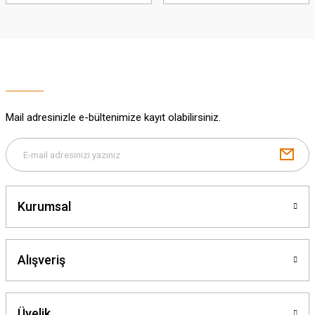
RİNG
YMBOL
ALIANT
TALISMAN
Mail adresinizle e-bültenimize kayıt olabilirsiniz.
TALİSMAN
ALİA
Kurumsal
AFIC
WİNGO
Alışveriş
Üyelik